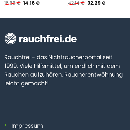
Ursprünglicher
Aktueller
Ursprünglicher
Aktueller
16,66
€
14,16
€
42,14
€
32,29
€
Preis
Preis
Preis
Preis
war:
ist:
war:
ist:
16,66 €
14,16 €.
42,14 €
32,29 €.
Rauchfrei - das Nichtraucherportal seit
1999. Viele Hilfsmittel, um endlich mit dem
Rauchen aufzuhören. Raucherentwöhnung
leicht gemacht!
Impressum