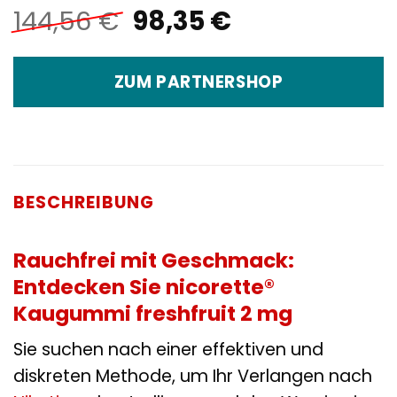
Ursprünglicher
Aktueller
144,56
€
98,35
€
Preis
Preis
war:
ist:
ZUM PARTNERSHOP
144,56 €
98,35 €.
BESCHREIBUNG
Rauchfrei mit Geschmack:
Entdecken Sie nicorette®
Kaugummi freshfruit 2 mg
Sie suchen nach einer effektiven und
diskreten Methode, um Ihr Verlangen nach