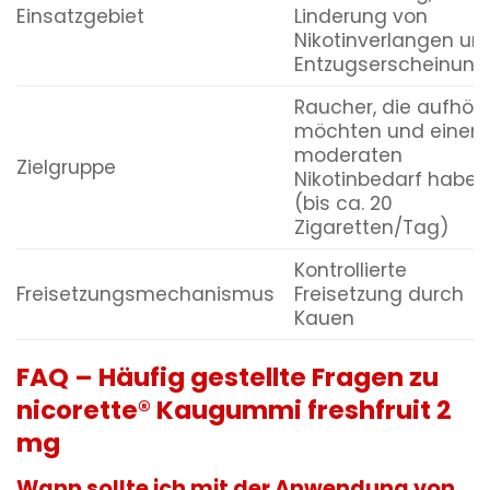
Einsatzgebiet
Linderung von
Nikotinverlangen un
Entzugserscheinung
Raucher, die aufhör
möchten und einen
moderaten
Zielgruppe
Nikotinbedarf haben
(bis ca. 20
Zigaretten/Tag)
Kontrollierte
Freisetzungsmechanismus
Freisetzung durch
Kauen
FAQ – Häufig gestellte Fragen zu
nicorette® Kaugummi freshfruit 2
mg
Wann sollte ich mit der Anwendung von