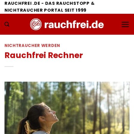
Zum
RAUCHFREI .DE - DAS RAUCHSTOPP &
NICHTRAUCHER PORTAL SEIT 1999
Inhalt
springen
NICHTRAUCHER WERDEN
Rauchfrei Rechner