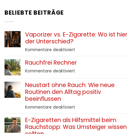
BELIEBTE BEITRÄGE
Vaporizer vs. E-Zigarette: Wo ist hier
der Unterschied?
für
Kommentare deaktiviert
Vaporizer
Rauchfrei Rechner
vs.
E-
für
Kommentare deaktiviert
Zigarette:
Rauchfrei
Wo
Rechner
Neustart ohne Rauch: Wie neue
ist
Routinen den Alltag positiv
hier
beeinflussen
der
Unterschied?
für
Kommentare deaktiviert
Neustart
E-Zigaretten als Hilfsmittel beim
ohne
Rauchstopp: Was Umsteiger wissen
Rauch:
Wie
sollten