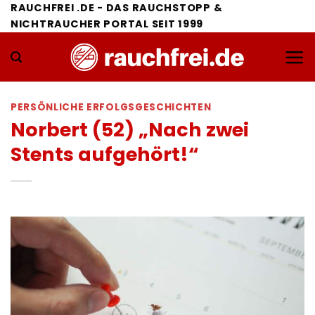
Zum
RAUCHFREI .DE - DAS RAUCHSTOPP &
NICHTRAUCHER PORTAL SEIT 1999
Inhalt
springen
PERSÖNLICHE ERFOLGSGESCHICHTEN
Norbert (52) „Nach zwei
Stents aufgehört!“