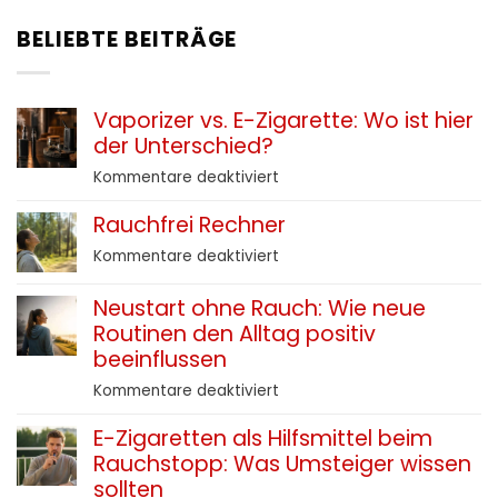
BELIEBTE BEITRÄGE
Vaporizer vs. E-Zigarette: Wo ist hier
der Unterschied?
für
Kommentare deaktiviert
Vaporizer
Rauchfrei Rechner
vs.
E-
für
Kommentare deaktiviert
Zigarette:
Rauchfrei
Wo
Rechner
Neustart ohne Rauch: Wie neue
ist
Routinen den Alltag positiv
hier
beeinflussen
der
Unterschied?
für
Kommentare deaktiviert
Neustart
E-Zigaretten als Hilfsmittel beim
ohne
Rauchstopp: Was Umsteiger wissen
Rauch:
Wie
sollten