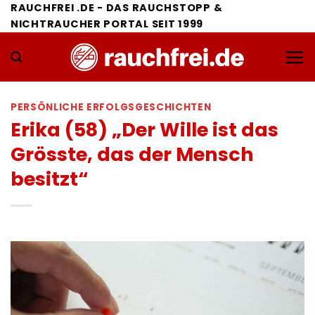
Zum
RAUCHFREI .DE - DAS RAUCHSTOPP &
NICHTRAUCHER PORTAL SEIT 1999
Inhalt
springen
PERSÖNLICHE ERFOLGSGESCHICHTEN
Erika (58) „Der Wille ist das
Grösste, das der Mensch
besitzt“