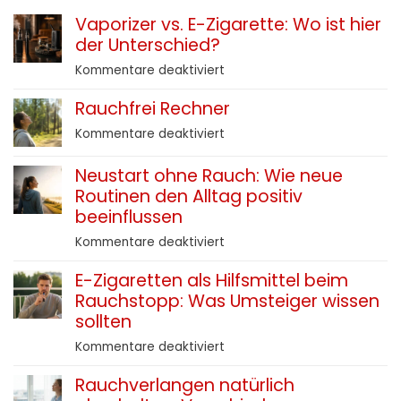
Vaporizer vs. E-Zigarette: Wo ist hier
der Unterschied?
für
Kommentare deaktiviert
Vaporizer
Rauchfrei Rechner
vs.
E-
für
Kommentare deaktiviert
Zigarette:
Rauchfrei
Wo
Rechner
Neustart ohne Rauch: Wie neue
ist
Routinen den Alltag positiv
hier
beeinflussen
der
Unterschied?
für
Kommentare deaktiviert
Neustart
E-Zigaretten als Hilfsmittel beim
ohne
Rauchstopp: Was Umsteiger wissen
Rauch:
Wie
sollten
neue
für
Kommentare deaktiviert
Routinen
E-
den
Rauchverlangen natürlich
Zigaretten
Alltag