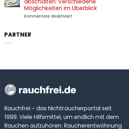
abschalten: Verschiedene
als
positiv
Hilfsmittel
Möglichkeiten im Überblick
beeinflussen
beim
für
Kommentare deaktiviert
Rauchstopp:
Rauchverlangen
Was
natürlich
Umsteiger
PARTNER
abschalten:
wissen
Verschiedene
sollten
Möglichkeiten
im
Überblick
Rauchfrei - das Nichtraucherportal seit
1999. Viele Hilfsmittel, um endlich mit dem
Rauchen aufzuhören. Raucherentwöhnung