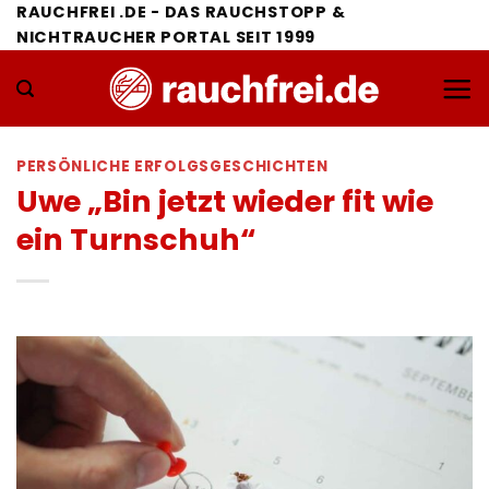
Zum
RAUCHFREI .DE - DAS RAUCHSTOPP &
NICHTRAUCHER PORTAL SEIT 1999
Inhalt
springen
PERSÖNLICHE ERFOLGSGESCHICHTEN
Uwe „Bin jetzt wieder fit wie
ein Turnschuh“